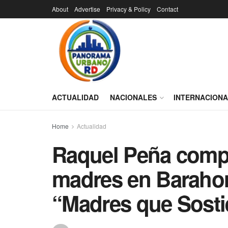
About
Advertise
Privacy & Policy
Contact
ACTUALIDAD
NACIONALES
INTERNACION
Home
Actualidad
Raquel Peña compa
madres en Barahon
“Madres que Sost