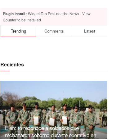
Plugin Install
: Widget Tab Post needs JNews - View
Counter to be installed
Trending
Comments
Latest
Recientes
Ejército reconoce a soldados que
rechazaron soborno durante operativo en