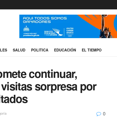
ALES
SALUD
POLITICA
EDUCACIÓN
EL TIEMPO
omete continuar,
 visitas sorpresa por
ltados
0
goría