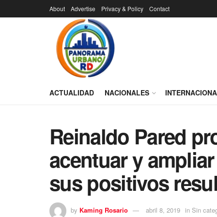
About
Advertise
Privacy & Policy
Contact
ACTUALIDAD
NACIONALES
INTERNACION
Reinaldo Pared pr
acentuar y ampliar
sus positivos resu
by
Kaming Rosario
abril 8, 2019
in
Sin cate