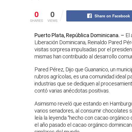
0
0
Share on Facebook
SHARES
VIEWS
Puerto Plata, República Dominicana. –
El 
Liberación Dominicana, Reinaldo Pared Pére
visitas sorpresa impulsadas por el presiden
mismas han contribuido al desarrollo comuni
Pared Pérez, Dijo que Guananico, un munici
rubros agrícolas, es una comunidad ideal 
industrias que se dediquen al procesamien
contó varias anécdotas positivas.
Asimismo reveló que estando en Hamburgo, 
varios senadores, al consumir chocolates sin
leía la leyenda “hecho con cacao orgánico
el año pasado el cacao orgánico dominican
similares del mundo.