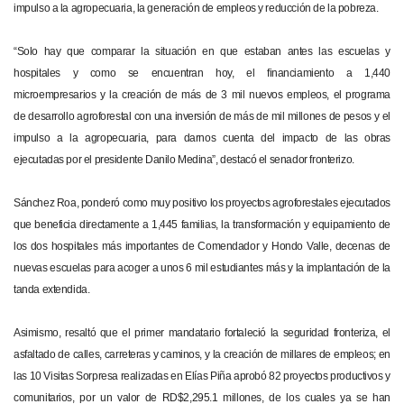
impulso a la agropecuaria, la generación de empleos y reducción de la pobreza.
“Solo hay que comparar la situación en que estaban antes las escuelas y
hospitales y como se encuentran hoy, el financiamiento a 1,440
microempresarios y la creación de más de 3 mil nuevos empleos, el programa
de desarrollo agroforestal con una inversión de más de mil millones de pesos y el
impulso a la agropecuaria, para darnos cuenta del impacto de las obras
ejecutadas por el presidente Danilo Medina”, destacó el senador fronterizo.
Sánchez Roa, ponderó como muy positivo los proyectos agroforestales ejecutados
que beneficia directamente a 1,445 familias, la transformación y equipamiento de
los dos hospitales más importantes de Comendador y Hondo Valle, decenas de
nuevas escuelas para acoger a unos 6 mil estudiantes más y la implantación de la
tanda extendida.
Asimismo, resaltó que el primer mandatario fortaleció la seguridad fronteriza, el
asfaltado de calles, carreteras y caminos, y la creación de millares de empleos; en
las 10 Visitas Sorpresa realizadas en Elías Piña aprobó 82 proyectos productivos y
comunitarios, por un valor de RD$2,295.1 millones, de los cuales ya se han