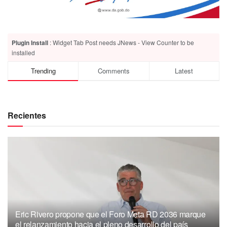
Plugin Install
: Widget Tab Post needs JNews - View Counter to be
installed
Trending
Comments
Latest
Recientes
Eric Rivero propone que el Foro Meta RD 2036 marque
el relanzamiento hacia el pleno desarrollo del país