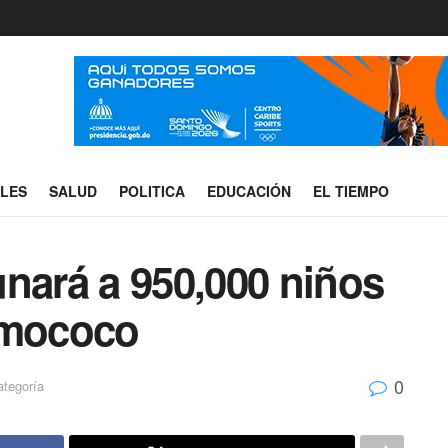
ALES
SALUD
POLITICA
EDUCACIÓN
EL TIEMPO
nará a 950,000 niños
umococo
0
ategoría