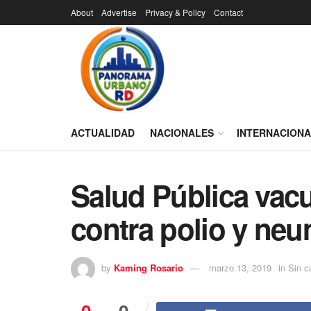
About
Advertise
Privacy & Policy
Contact
ACTUALIDAD
NACIONALES
INTERNACION
Salud Pública vacu
contra polio y ne
by
Kaming Rosario
marzo 13, 2019
in
Sin c
0
0